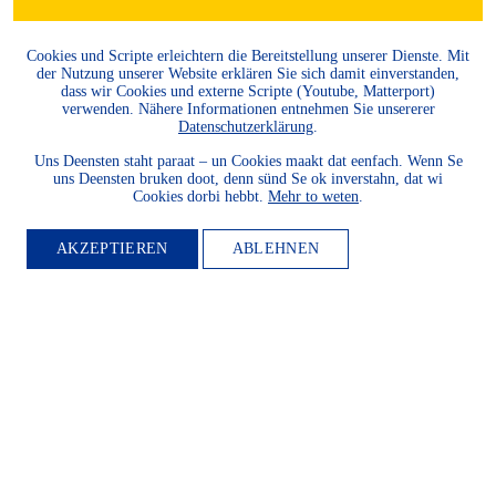
Cookies und Scripte erleichtern die Bereitstellung unserer Dienste. Mit
der Nutzung unserer Website erklären Sie sich damit einverstanden,
dass wir Cookies und externe Scripte (Youtube, Matterport)
verwenden. Nähere Informationen entnehmen Sie unsererer
Datenschutzerklärung
.
Uns Deensten staht paraat – un Cookies maakt dat eenfach. Wenn Se
uns Deensten bruken doot, denn sünd Se ok inverstahn, dat wi
Cookies dorbi hebbt.
Mehr to weten
.
AKZEPTIEREN
ABLEHNEN
MITGLIED
WERDEN
Möchten Sie die Heimatkultur
und Landeskunde sowie den
Schutz und die Entwicklung
der Natur und Umwelt und