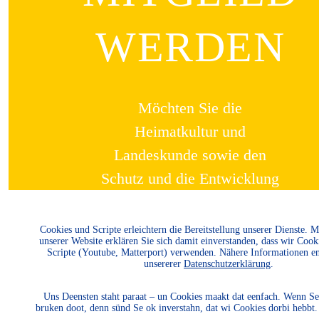
WERDEN
Möchten Sie die
Heimatkultur und
Landeskunde sowie den
Schutz und die Entwicklung
der Natur und Umwelt und
unserer Landessprachen
Cookies und Scripte erleichtern die Bereitstellung unserer Dienste. 
unserer Website erklären Sie sich damit einverstanden, dass wir Cook
fördern? Dann werden Sie
Scripte (Youtube, Matterport) verwenden. Nähere Informationen e
unsererer
Datenschutzerklärung
.
Mitglied.
Uns Deensten staht paraat – un Cookies maakt dat eenfach. Wenn Se
bruken doot, denn sünd Se ok inverstahn, dat wi Cookies dorbi hebbt
WEITER LESEN