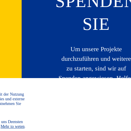
SPENDE
SIE
Um unsere Projekte
durchzuführen und weitere
zu starten, sind wir auf
Spenden angewiesen. Helf
Sie uns dabei, unsere Heim
Mit der Nutzung
zu bewahren und zu
ies und externe
ntnehmen Sie
gestalten.
 uns Deensten
WEITER LESEN
.
Mehr to weten
.