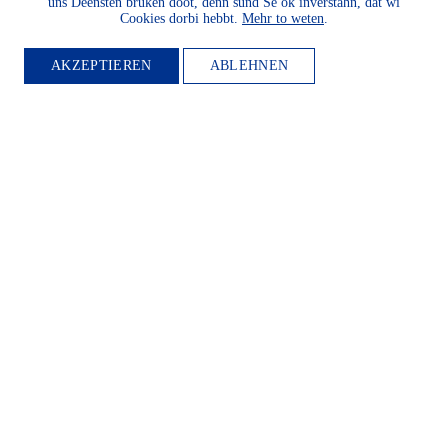
uns Deensten bruken doot, denn sünd Se ok inverstahn, dat wi
Cookies dorbi hebbt.
Mehr to weten
.
AKZEPTIEREN
ABLEHNEN
MITGLIED
WERDEN
Möchten Sie die Heimatkultur
und Landeskunde sowie den
Schutz und die Entwicklung
der Natur und Umwelt und