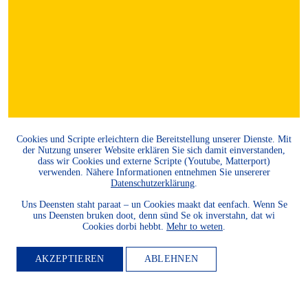
Cookies und Scripte erleichtern die Bereitstellung unserer Dienste. Mit
der Nutzung unserer Website erklären Sie sich damit einverstanden,
dass wir Cookies und externe Scripte (Youtube, Matterport)
verwenden. Nähere Informationen entnehmen Sie unsererer
MITGLIED
Datenschutzerklärung
.
Uns Deensten staht paraat – un Cookies maakt dat eenfach. Wenn Se
WERDEN
uns Deensten bruken doot, denn sünd Se ok inverstahn, dat wi
Cookies dorbi hebbt.
Mehr to weten
.
Möchten Sie die Heimatkultur
AKZEPTIEREN
ABLEHNEN
und Landeskunde sowie den
Schutz und die Entwicklung
der Natur und Umwelt und