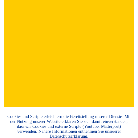
Cookies und Scripte erleichtern die Bereitstellung unserer Dienste. Mit
der Nutzung unserer Website erklären Sie sich damit einverstanden,
dass wir Cookies und externe Scripte (Youtube, Matterport)
verwenden. Nähere Informationen entnehmen Sie unsererer
Datenschutzerklärung
.