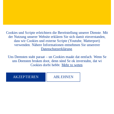
Cookies und Scripte erleichtern die Bereitstellung unserer Dienste. Mit
der Nutzung unserer Website erklären Sie sich damit einverstanden,
MITGLIED
dass wir Cookies und externe Scripte (Youtube, Matterport)
verwenden. Nähere Informationen entnehmen Sie unsererer
Datenschutzerklärung
.
WERDEN
Uns Deensten staht paraat – un Cookies maakt dat eenfach. Wenn Se
uns Deensten bruken doot, denn sünd Se ok inverstahn, dat wi
Cookies dorbi hebbt.
Mehr to weten
.
Möchten Sie die Heimatkultur
und Landeskunde sowie den
AKZEPTIEREN
ABLEHNEN
Schutz und die Entwicklung
der Natur und Umwelt und
unserer Landessprachen
fördern? Dann werden Sie
Mitglied.
WEITER LESEN