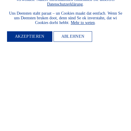
Datenschutzerklärung
.
und Landeskunde sowie den
Schutz und die Entwicklung
Uns Deensten staht paraat – un Cookies maakt dat eenfach. Wenn Se
uns Deensten bruken doot, denn sünd Se ok inverstahn, dat wi
der Natur und Umwelt und
Cookies dorbi hebbt.
Mehr to weten
.
unserer Landessprachen
fördern? Dann werden Sie
AKZEPTIEREN
ABLEHNEN
Mitglied.
WEITER LESEN