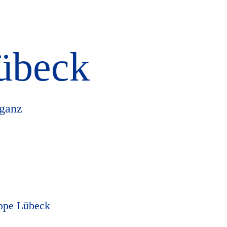
übeck
 ganz
uppe Lübeck