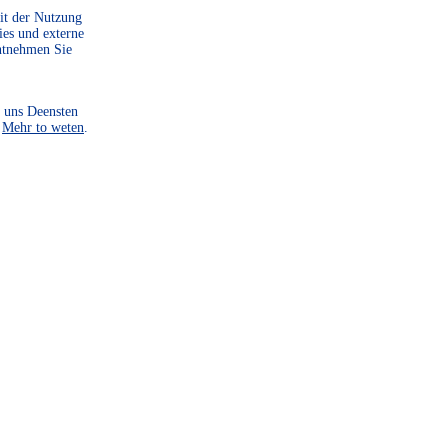
zu starten, sind wir auf
Mit der Nutzung
Spenden angewiesen. Helf
ies und externe
ntnehmen Sie
Sie uns dabei, unsere Heim
zu bewahren und zu
 uns Deensten
gestalten.
.
Mehr to weten
.
WEITER LESEN