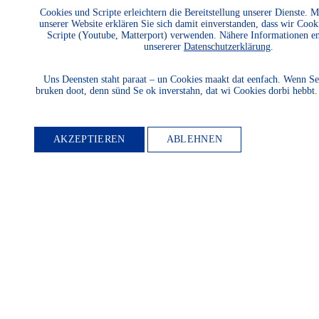
Schutz und die Entwicklung
Cookies und Scripte erleichtern die Bereitstellung unserer Dienste. 
unserer Website erklären Sie sich damit einverstanden, dass wir Cook
der Natur und Umwelt und
Scripte (Youtube, Matterport) verwenden. Nähere Informationen e
unsererer
Datenschutzerklärung
.
unserer Landessprachen
fördern? Dann werden Sie
Uns Deensten staht paraat – un Cookies maakt dat eenfach. Wenn Se
bruken doot, denn sünd Se ok inverstahn, dat wi Cookies dorbi hebbt
Mitglied.
AKZEPTIEREN
ABLEHNEN
WEITER LESEN