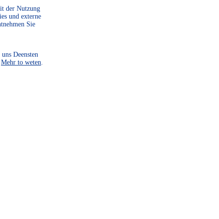
zu starten, sind wir auf
Mit der Nutzung
Spenden angewiesen. Helf
ies und externe
ntnehmen Sie
Sie uns dabei, unsere Heim
zu bewahren und zu
 uns Deensten
gestalten.
.
Mehr to weten
.
WEITER LESEN