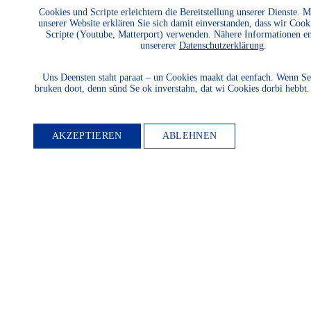
Schutz und die Entwicklung
Cookies und Scripte erleichtern die Bereitstellung unserer Dienste. 
unserer Website erklären Sie sich damit einverstanden, dass wir Cook
der Natur und Umwelt und
Scripte (Youtube, Matterport) verwenden. Nähere Informationen e
unsererer
Datenschutzerklärung
.
unserer Landessprachen
fördern? Dann werden Sie
Uns Deensten staht paraat – un Cookies maakt dat eenfach. Wenn Se
bruken doot, denn sünd Se ok inverstahn, dat wi Cookies dorbi hebbt
Mitglied.
AKZEPTIEREN
ABLEHNEN
WEITER LESEN