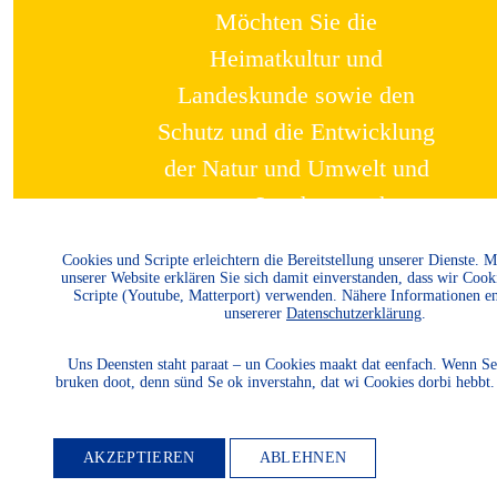
Möchten Sie die
Heimatkultur und
Landeskunde sowie den
Schutz und die Entwicklung
der Natur und Umwelt und
unserer Landessprachen
fördern? Dann werden Sie
Cookies und Scripte erleichtern die Bereitstellung unserer Dienste. 
Mitglied.
unserer Website erklären Sie sich damit einverstanden, dass wir Cook
Scripte (Youtube, Matterport) verwenden. Nähere Informationen e
unsererer
Datenschutzerklärung
.
WEITER LESEN
Uns Deensten staht paraat – un Cookies maakt dat eenfach. Wenn Se
bruken doot, denn sünd Se ok inverstahn, dat wi Cookies dorbi hebbt
AKZEPTIEREN
ABLEHNEN