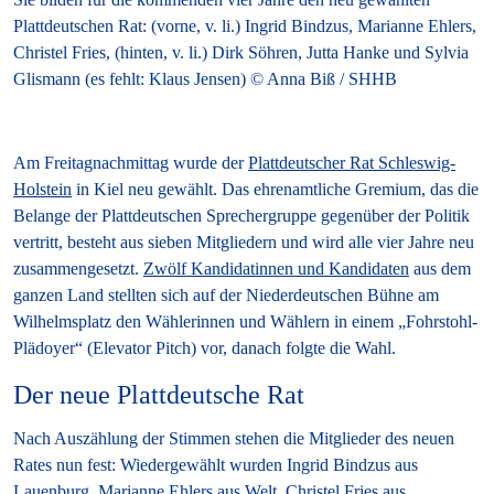
Plattdeutschen Rat: (vorne, v. li.) Ingrid Bindzus, Marianne Ehlers,
Christel Fries, (hinten, v. li.) Dirk Söhren, Jutta Hanke und Sylvia
Glismann (es fehlt: Klaus Jensen) © Anna Biß / SHHB
Am Freitagnachmittag wurde der
Plattdeutscher Rat Schleswig-
Holstein
in Kiel neu gewählt. Das ehrenamtliche Gremium, das die
Belange der Plattdeutschen Sprechergruppe gegenüber der Politik
vertritt, besteht aus sieben Mitgliedern und wird alle vier Jahre neu
zusammengesetzt.
Zwölf Kandidatinnen und Kandidaten
aus dem
ganzen Land stellten sich auf der Niederdeutschen Bühne am
Wilhelmsplatz den Wählerinnen und Wählern in einem „Fohrstohl-
Plädoyer“ (Elevator Pitch) vor, danach folgte die Wahl.
Der neue Plattdeutsche Rat
Nach Auszählung der Stimmen stehen die Mitglieder des neuen
Rates nun fest: Wiedergewählt wurden Ingrid Bindzus aus
Lauenburg, Marianne Ehlers aus Welt, Christel Fries aus