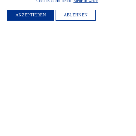
Cookies dorbi hebbt.
Mehr to weten
.
AKZEPTIEREN
ABLEHNEN