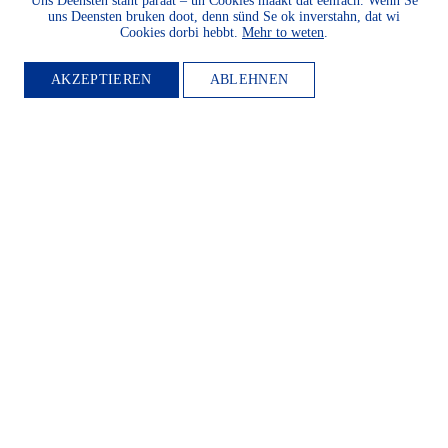
Uns Deensten staht paraat – un Cookies maakt dat eenfach. Wenn Se
uns Deensten bruken doot, denn sünd Se ok inverstahn, dat wi
Cookies dorbi hebbt.
Mehr to weten
.
AKZEPTIEREN
ABLEHNEN