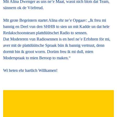
Mit Alina Dwenger as uns ne’e Maat, wasst nich blots dat Team,
sünnern ok de Vörfreud.
Mit grote Begeistern startet Alina ehr ne’e Opgaav: „Ik freu mi
bannig en Deel vun den SHHB to sien un mit Kadde un dat hele
Redakschoonsteam plattdüütschet Radio to sennen.
Dat Modereren vun Radiosennen is en heel ne’e Erfohren för mi,
aver mit de plattdüütsche Spraak bün ik bannig vertruut, denn
dormit bin ik groot worrn. Dorüm freu ik mi dull, mien
Moderspraak to mien Beroop to maken.“
Wi heten ehr hartlich Willkamen!