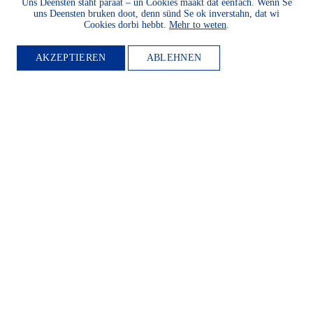
Uns Deensten staht paraat – un Cookies maakt dat eenfach. Wenn Se
uns Deensten bruken doot, denn sünd Se ok inverstahn, dat wi
Cookies dorbi hebbt.
Mehr to weten
.
MITGLIED
AKZEPTIEREN
ABLEHNEN
WERDEN
Möchten Sie die Heimatkultur
und Landeskunde sowie den
Schutz und die Entwicklung der
Natur und Umwelt und unserer
Landessprachen fördern? Dann
werden Sie Mitglied.
WEITER LESEN