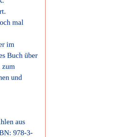
k.
rt.
noch mal
er im
es Buch über
n
zum
nen und
hlen aus
SBN: 978-3-