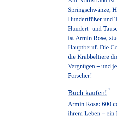
Auf Nordstrand ist 
Springschwänze,
H
Hundertfüßer und 
Hun
dert- und Taus
ist
Armin
Rose,
stu
Hauptberuf. Die
Co
die Krabbeltiere d
Vergnügen – und jet
Forscher!
Buch kaufen!
Armin Rose: 600 co
ihrem Leben
–
ein