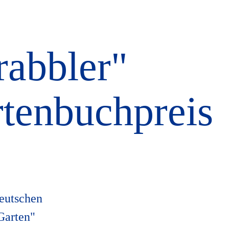
rabbler"
tenbuchpreis
eutschen
Garten"