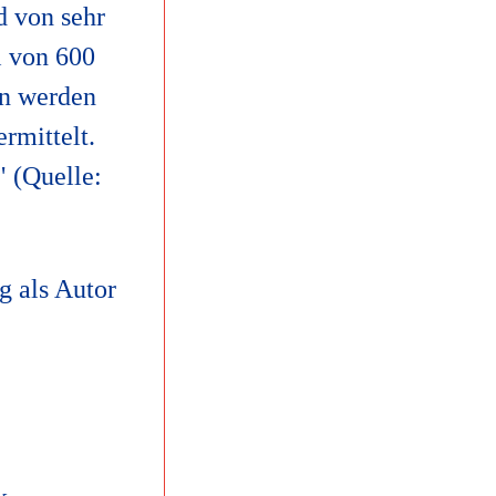
d von sehr
l von 600
en werden
rmittelt.
" (Quelle:
g als Autor