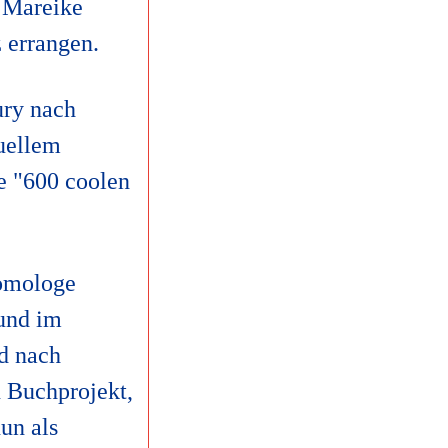
 Mareike
 errangen.
ury nach
suellem
e "600 coolen
tomologe
 und im
d nach
n Buchprojekt,
nun als