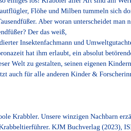
so einiges los! Krabbler
aller Art sind am Wer
autflügler, Flöhe und Milben tummeln sich
do
Tausendfüßer. Aber
woran unterscheidet man 
endfüßer? Der das weiß,
dierter
Insektenfachmann
und Umweltgutacht
ronazeit hat ihm erlaubt, ein absolut be
törend
ieser
Welt zu gestalten, seinen eigenen Kinder
zt auch für alle an
deren Kinder & Forscherin
ole Krabbler. Unsere winzigen Nachbarn erzä
 Krabbeltierführer. KJM Buchverlag (2023), I