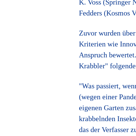
K. Voss (Springer 
Fedders (Kosmos Ve
Zuvor wurden über 
Kriterien wie Innov
Anspruch bewertet.
Krabbler" folgend
"Was passiert, wen
(wegen einer Pandem
eigenen Garten zu
krabbelnden Insekte
das der Verfasser z