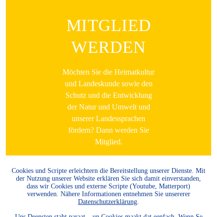
MITGLIED
WERDEN
Möchten Sie die Heimatkultur
und Landeskunde sowie den
Schutz und die Entwicklung
der Natur und Umwelt und
unserer Landessprachen
fördern? Dann werden Sie
Mitglied.
WEITER LESEN
Cookies und Scripte erleichtern die Bereitstellung unserer Dienste. Mit
der Nutzung unserer Website erklären Sie sich damit einverstanden,
dass wir Cookies und externe Scripte (Youtube, Matterport)
verwenden. Nähere Informationen entnehmen Sie unsererer
Datenschutzerklärung
.
Uns Deensten staht paraat – un Cookies maakt dat eenfach. Wenn Se