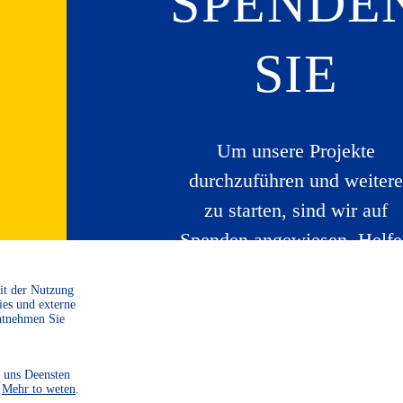
SPENDE
SIE
Um unsere Projekte
durchzuführen und weitere
zu starten, sind wir auf
Spenden angewiesen. Helf
Sie uns dabei, unsere Heim
Mit der Nutzung
zu bewahren und zu
ies und externe
ntnehmen Sie
gestalten.
 uns Deensten
WEITER LESEN
.
Mehr to weten
.