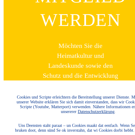
WERDEN
Möchten Sie die
Heimatkultur und
Landeskunde sowie den
Schutz und die Entwicklung
der Natur und Umwelt und
unserer Landessprachen
Cookies und Scripte erleichtern die Bereitstellung unserer Dienste. 
unserer Website erklären Sie sich damit einverstanden, dass wir Cook
fördern? Dann werden Sie
Scripte (Youtube, Matterport) verwenden. Nähere Informationen e
unsererer
Datenschutzerklärung
.
Mitglied.
Uns Deensten staht paraat – un Cookies maakt dat eenfach. Wenn Se
bruken doot, denn sünd Se ok inverstahn, dat wi Cookies dorbi hebbt
WEITER LESEN