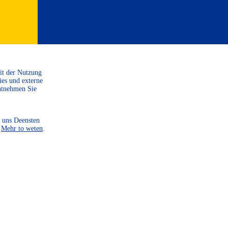
Mit der Nutzung
SPENDE
ies und externe
ntnehmen Sie
SIE
 uns Deensten
.
Mehr to weten
.
Um unsere Projekte
durchzuführen und weitere
zu starten, sind wir auf
Spenden angewiesen. Helf