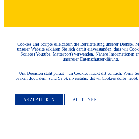
MITGLIED
Cookies und Scripte erleichtern die Bereitstellung unserer Dienste. 
unserer Website erklären Sie sich damit einverstanden, dass wir Cook
Scripte (Youtube, Matterport) verwenden. Nähere Informationen e
unsererer
Datenschutzerklärung
.
WERDEN
Uns Deensten staht paraat – un Cookies maakt dat eenfach. Wenn Se
bruken doot, denn sünd Se ok inverstahn, dat wi Cookies dorbi hebbt
AKZEPTIEREN
ABLEHNEN
Möchten Sie die
Heimatkultur und
Landeskunde sowie den
Schutz und die Entwicklung