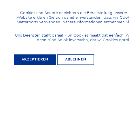
MITGLIED
Cookies und Scripte erleichtern die Bereitstellung unserer
Website erklären Sie sich damit einverstanden, dass wir Coo
Matterport) verwenden. Nähere Informationen entnehmen S
WERDEN
Uns Deensten staht paraat – un Cookies maakt dat eenfach.
denn sünd Se ok inverstahn, dat wi Cookies dorb
Möchten Sie die Heimatkultur
AKZEPTIEREN
ABLEHNEN
und Landeskunde sowie den
Schutz und die Entwicklung der
Natur und Umwelt und unserer
Landessprachen fördern? Dann
werden Sie Mitglied.
WEITER LESEN