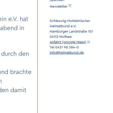
Spenden
Newsletter
n e.V. hat
Schleswig-Holsteinischer
Heimatbund e.V.
rabend in
Hamburger Landstraße 101
24113 Molfsee
Anfahrt (google Maps)
Tel 0431 98 384-0
 durch den
info@heimatbund.de
und brachte
n
 den damit