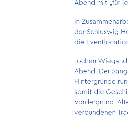
Abend mit „für j
In Zusammenarbei
der Schleswig-H
die Eventlocatio
Jochen Wiegandt 
Abend. Der Sänge
Hintergründe run
somit die Geschi
Vordergrund. Alt
verbundenen Tra