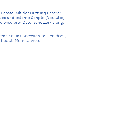
SPENDE
 Dienste. Mit der Nutzung unserer
kies und externe Scripte (Youtube,
ie unsererer
Datenschutzerklärung
.
SIE
 Wenn Se uns Deensten bruken doot,
i hebbt.
Mehr to weten
.
Um unsere Projekte
durchzuführen und weitere
starten, sind wir auf Spen
angewiesen. Helfen Sie u
dabei, unsere Heimat z
bewahren und zu gestalt
WEITER LESEN