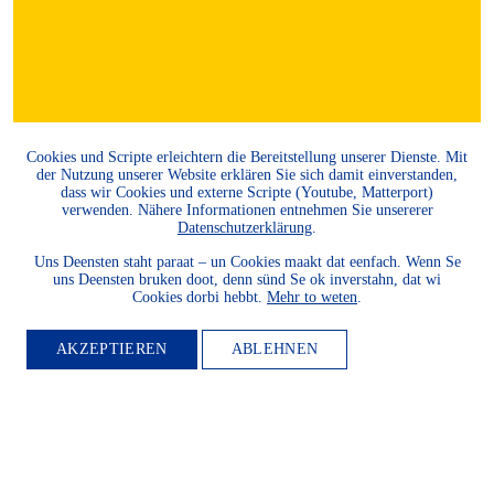
Cookies und Scripte erleichtern die Bereitstellung unserer Dienste. Mit
der Nutzung unserer Website erklären Sie sich damit einverstanden,
MITGLIED
dass wir Cookies und externe Scripte (Youtube, Matterport)
verwenden. Nähere Informationen entnehmen Sie unsererer
Datenschutzerklärung
.
WERDEN
Uns Deensten staht paraat – un Cookies maakt dat eenfach. Wenn Se
uns Deensten bruken doot, denn sünd Se ok inverstahn, dat wi
Cookies dorbi hebbt.
Mehr to weten
.
Möchten Sie die Heimatkultur
und Landeskunde sowie den
AKZEPTIEREN
ABLEHNEN
Schutz und die Entwicklung
der Natur und Umwelt und
unserer Landessprachen
fördern? Dann werden Sie
Mitglied.