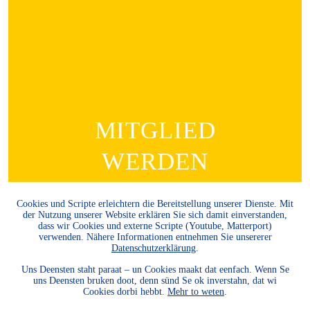
MITGLIED
WERDEN
Möchten Sie die Heimatkultur
Cookies und Scripte erleichtern die Bereitstellung unserer Dienste. Mit
und Landeskunde sowie den
der Nutzung unserer Website erklären Sie sich damit einverstanden,
dass wir Cookies und externe Scripte (Youtube, Matterport)
Schutz und die Entwicklung
verwenden. Nähere Informationen entnehmen Sie unsererer
der Natur und Umwelt und
Datenschutzerklärung
.
unserer Landessprachen
Uns Deensten staht paraat – un Cookies maakt dat eenfach. Wenn Se
fördern? Dann werden Sie
uns Deensten bruken doot, denn sünd Se ok inverstahn, dat wi
Cookies dorbi hebbt.
Mehr to weten
.
Mitglied.