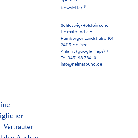
Spenden
Newsletter
Schleswig-Holsteinischer
Heimatbund e.V.
Hamburger Landstraße 101
24113 Molfsee
Anfahrt (google Maps)
Tel 0431 98 384-0
info@heimatbund.de
eine
iglicher
 Vertrauter
nd den Ausbau