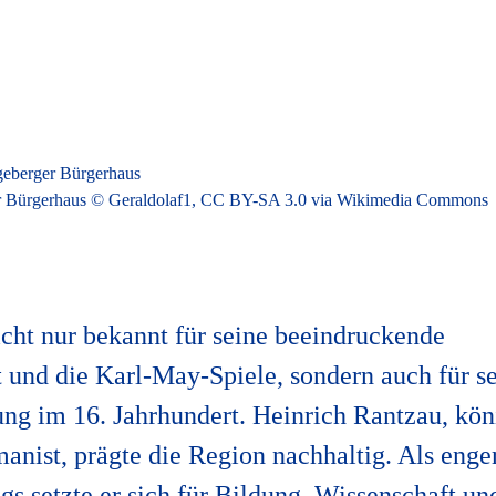
 Bürgerhaus © Geraldolaf1, CC BY-SA 3.0 via Wikimedia Commons
icht nur bekannt für seine beeindruckende
 und die Karl-May-Spiele, sondern auch für s
ung im 16. Jahrhundert. Heinrich Rantzau, kön
anist, prägte die Region nachhaltig. Als enger
gs setzte er sich für Bildung, Wissenschaft u