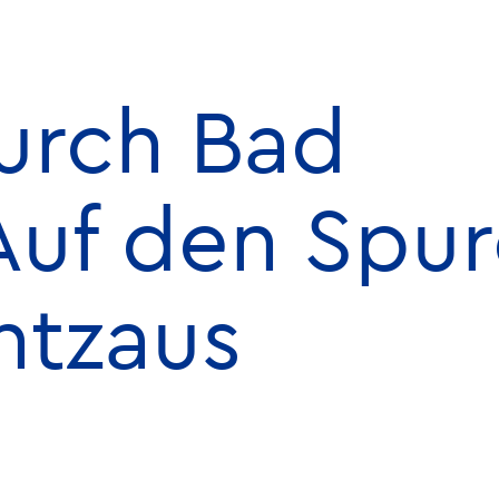
urch Bad
Auf den Spu
ntzaus