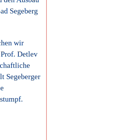
 Bad Segeberg
chen wir
 Prof. Detlev
schaftliche
lt Segeberger
ie
stumpf.