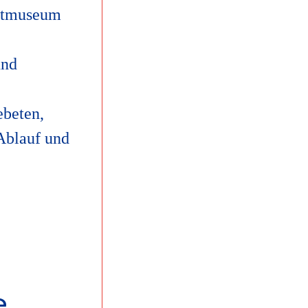
adtmuseum
und
ebeten,
 Ablauf und
e