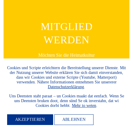
MITGLIED
WERDEN
Möchten Sie die Heimatkultur
und Landeskunde sowie den
Cookies und Scripte erleichtern die Bereitstellung unserer Dienste. Mit
Schutz und die Entwicklung
der Nutzung unserer Website erklären Sie sich damit einverstanden,
der Natur und Umwelt und
dass wir Cookies und externe Scripte (Youtube, Matterport)
verwenden. Nähere Informationen entnehmen Sie unsererer
unserer Landessprachen
Datenschutzerklärung
.
fördern? Dann werden Sie
Uns Deensten staht paraat – un Cookies maakt dat eenfach. Wenn Se
Mitglied.
uns Deensten bruken doot, denn sünd Se ok inverstahn, dat wi
Cookies dorbi hebbt.
Mehr to weten
.
WEITER LESEN
AKZEPTIEREN
ABLEHNEN