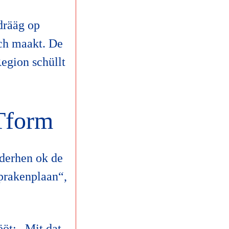
drääg op
ich maakt. De
egion schüllt
Tform
derhen ok de
prakenplaan“,
ööt: „Mit dat