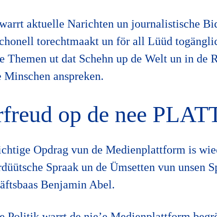
warrt aktuelle Narichten un journalistische Bi
schonell torechtmaakt un för all Lüüd togängl
te Themen ut dat Schehn up de Welt un in de R
e Minschen anspreken.
rfreud op de nee PLAT
chtige Opdrag vun de Medienplattform is wie
rdüütsche Spraak un de Ümsetten vun unsen S
ftsbaas Benjamin Abel.
e Politik warrt de nie’e Medienplattform begr