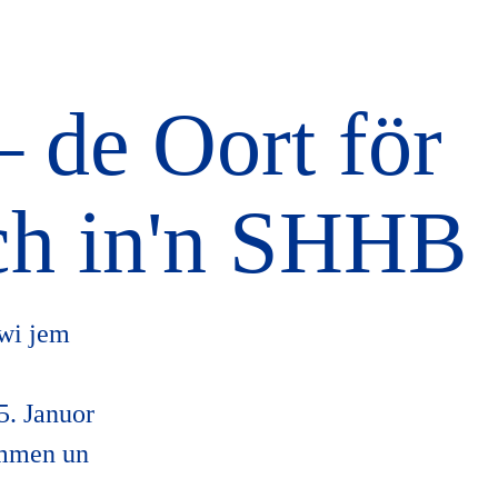
de Oort för
ch in'n SHHB
wi jem
5. Januor
immen un