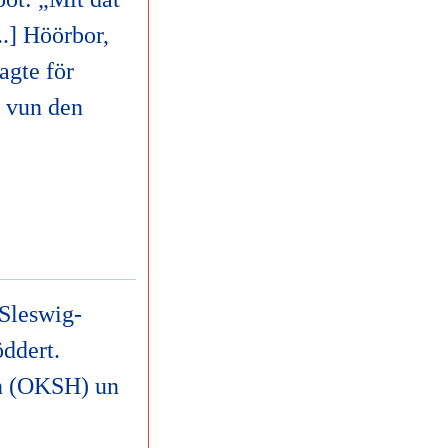
.] Höörbor,
agte för
t vun den
Sleswig-
ddert.
n (OKSH) un