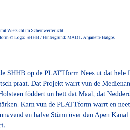
form © Logo: SHHB / Hintergrund: MADT. Anjanette Balgos
t de SHHB op de PLATTform Nees ut dat hele 
sch praat. Dat Projekt warrt vun de Medienan
lsteen föddert un hett dat Maal, dat Nedderd
tärken. Karn vun de PLATTform warrt en neet
nnavend en halve Stünn över den Apen Kanal 
t.