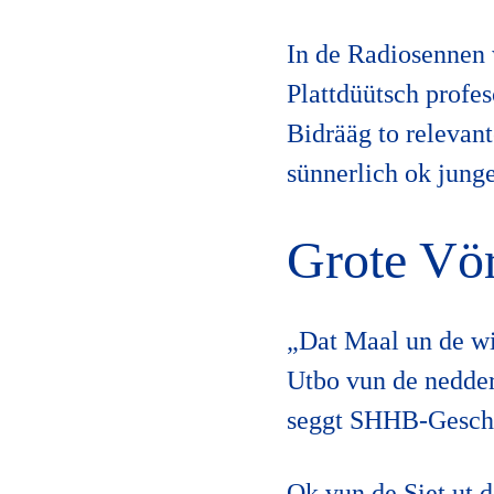
In de Radiosennen 
Plattdüütsch profe
Bidrääg to relevan
sünnerlich ok jung
Grote Vö
„Dat Maal un de wi
Utbo vun de nedde
seggt SHHB-Geschä
Ok vun de Siet ut d