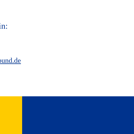
in:
bund.de