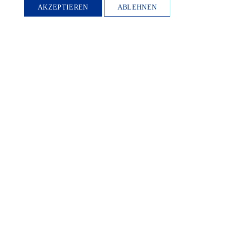
WERDEN
AKZEPTIEREN
ABLEHNEN
Möchten Sie die
Heimatkultur und
Landeskunde sowie den
Schutz und die Entwicklung
der Natur und Umwelt und
unserer Landessprachen
fördern? Dann werden Sie
Mitglied.
WEITER LESEN