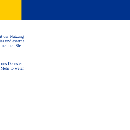
Mit der Nutzung
SPENDE
ies und externe
ntnehmen Sie
SIE
 uns Deensten
.
Mehr to weten
.
Um unsere Projekte
durchzuführen und weitere
zu starten, sind wir auf
Spenden angewiesen. Helf