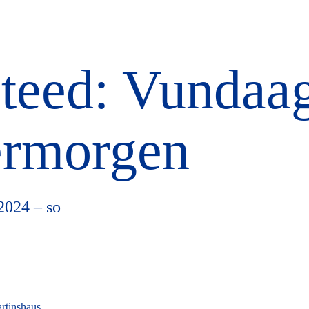
teed: Vundaa
ermorgen
2024 – so