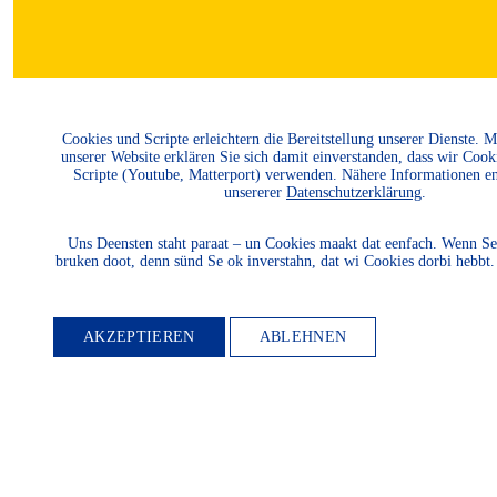
MITGLIED
Cookies und Scripte erleichtern die Bereitstellung unserer Dienste. 
unserer Website erklären Sie sich damit einverstanden, dass wir Cook
Scripte (Youtube, Matterport) verwenden. Nähere Informationen e
unsererer
Datenschutzerklärung
.
WERDEN
Uns Deensten staht paraat – un Cookies maakt dat eenfach. Wenn Se
bruken doot, denn sünd Se ok inverstahn, dat wi Cookies dorbi hebbt
Möchten Sie die
AKZEPTIEREN
ABLEHNEN
Heimatkultur und
Landeskunde sowie den
Schutz und die Entwicklung
der Natur und Umwelt und