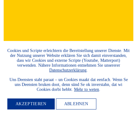
Cookies und Scripte erleichtern die Bereitstellung unserer Dienste. Mit
der Nutzung unserer Website erklären Sie sich damit einverstanden,
dass wir Cookies und externe Scripte (Youtube, Matterport)
MITGLIED
verwenden. Nähere Informationen entnehmen Sie unsererer
Datenschutzerklärung
.
WERDEN
Uns Deensten staht paraat – un Cookies maakt dat eenfach. Wenn Se
uns Deensten bruken doot, denn sünd Se ok inverstahn, dat wi
Cookies dorbi hebbt.
Mehr to weten
.
Möchten Sie die Heimatkultur
und Landeskunde sowie den
AKZEPTIEREN
ABLEHNEN
Schutz und die Entwicklung
der Natur und Umwelt und
unserer Landessprachen
fördern? Dann werden Sie