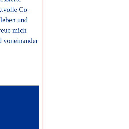
ktvolle Co-
rleben und
freue mich
d voneinander