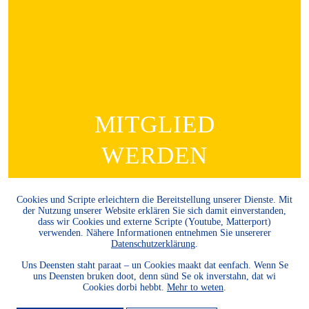
MITGLIED
WERDEN
Möchten Sie die Heimatkultur
Cookies und Scripte erleichtern die Bereitstellung unserer Dienste. Mit
und Landeskunde sowie den
der Nutzung unserer Website erklären Sie sich damit einverstanden,
dass wir Cookies und externe Scripte (Youtube, Matterport)
Schutz und die Entwicklung
verwenden. Nähere Informationen entnehmen Sie unsererer
der Natur und Umwelt und
Datenschutzerklärung
.
unserer Landessprachen
Uns Deensten staht paraat – un Cookies maakt dat eenfach. Wenn Se
fördern? Dann werden Sie
uns Deensten bruken doot, denn sünd Se ok inverstahn, dat wi
Cookies dorbi hebbt.
Mehr to weten
.
Mitglied.