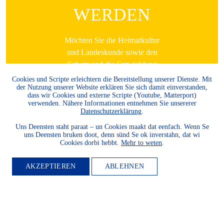
WERDEN
Möchten Sie die Heimatkultur
und Landeskunde sowie den
Schutz und die Entwicklung
der Natur und Umwelt und
Cookies und Scripte erleichtern die Bereitstellung unserer Dienste. Mit
der Nutzung unserer Website erklären Sie sich damit einverstanden,
unserer Landessprachen
dass wir Cookies und externe Scripte (Youtube, Matterport)
fördern? Dann werden Sie
verwenden. Nähere Informationen entnehmen Sie unsererer
Datenschutzerklärung
.
Mitglied.
Uns Deensten staht paraat – un Cookies maakt dat eenfach. Wenn Se
WEITER LESEN
uns Deensten bruken doot, denn sünd Se ok inverstahn, dat wi
Cookies dorbi hebbt.
Mehr to weten
.
AKZEPTIEREN
ABLEHNEN