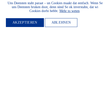
Uns Deensten staht paraat – un Cookies maakt dat eenfach. Wenn Se
uns Deensten bruken doot, denn sünd Se ok inverstahn, dat wi
Cookies dorbi hebbt.
Mehr to weten
.
MITGLIED
AKZEPTIEREN
ABLEHNEN
WERDEN
Möchten Sie die Heimatkultur
und Landeskunde sowie den
Schutz und die Entwicklung
der Natur und Umwelt und
unserer Landessprachen
fördern? Dann werden Sie
Mitglied.
WEITER LESEN