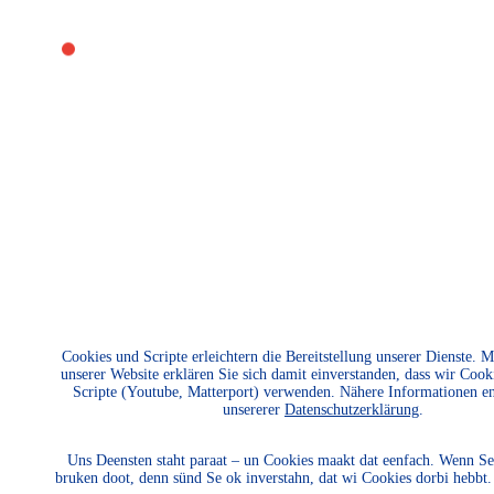
Section%201
Section%202
Section%203
Cookies und Scripte erleichtern die Bereitstellung unserer Dienste. 
unserer Website erklären Sie sich damit einverstanden, dass wir Cook
Scripte (Youtube, Matterport) verwenden. Nähere Informationen e
unsererer
Datenschutzerklärung
.
Uns Deensten staht paraat – un Cookies maakt dat eenfach. Wenn Se
bruken doot, denn sünd Se ok inverstahn, dat wi Cookies dorbi hebbt